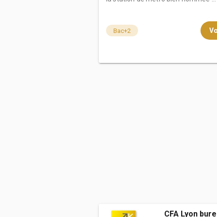
Vo
Bac+2
CFA Lyon bure