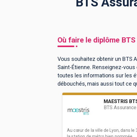
BTS Assura
BTS
Écoles
Masters
Licences pro
Articles
Où faire le diplôme
BTS
CAP
Bac pro
Vous souhaitez obtenir un BTS A
Saint-Étienne. Renseignez-vous 
Bachelors
toutes les informations sur les
débouchés, mais aussi tout ce qu'
MAESTRIS BTS
BTS Assurance
Au cœur de la ville de Lyon, dans l
la station de métro bien nommée ...