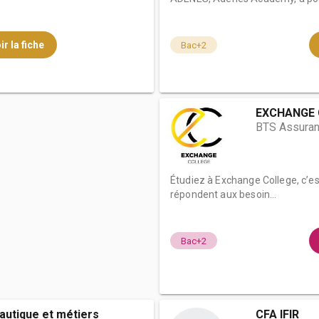
ir la fiche
Bac+2
EXCHANGE 
BTS Assura
Étudiez à Exchange College, c’es
répondent aux besoin...
Bac+2
autique et métiers
CFA IFIR