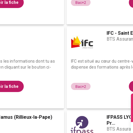
ir la fiche
Bac+2
IFC - Saint 
BTS Assura
es les informations dont tu as
IFC est situé au cœur du centre-v
n cliquant sur le bouton ci-
dispense des formations après le
ir la fiche
Bac+2
amus (Rillieux-la-Pape)
IFPASS LYON
Pr...
BTS Assura