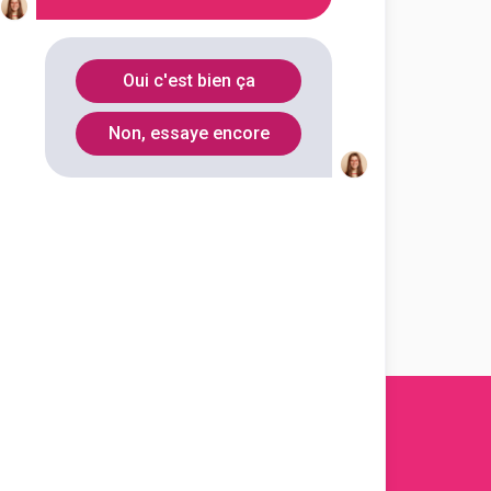
le de Sées
ssionnel de la jeunesse, de
opulaire et du sport spécialité
Oui c'est bien ça
outes les informations dont tu as
Non, essaye encore
on en cliquant sur le bouton ci-
Voir la fiche
s 2011-
2026