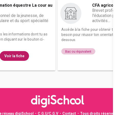
mation équestre La cour au
CFA agrico
Brevet profe
onnel de la jeunesse, de
l'éducation p
laire et du sport spécialité
activités...
Accède à la fiche pour obtenir t
es les informations dont tu as
besoin pour réussir ton orientati
n cliquant sur le bouton ci-
dessous.
Bac ou équivalent
Voir la fiche
le réseau digiSchool
C.G.U/C.G.V
Contact
Tous droits réservé