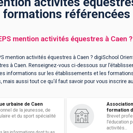
tion activités équestres
formations référencées
PS mention activités équestres
à
Caen
?
 mention activités équestres à Caen ? digiSchool Orient
res à Caen. Renseignez-vous ci-dessous sur l'établiss
les informations sur les établissements et les formatio
mais aussi tout ce qu'il faut savoir pour vous inscrire 
que urbaine de Caen
Association
onnel de la jeunesse, de
formation de
laire et du sport spécialité
Brevet profe
l'éducation p
activités...
es les informations dont tu as