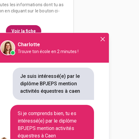
outes les informations dont tu as
on en cliquant sur le bouton ci-
Voir la fiche
Charlotte
Trouve ton école en 2 minutes !
formation équestre
ssionnel de la jeunesse, de
opulaire et du sport spécialité
Je suis intéressé(e) par le
diplôme BPJEPS mention
outes les informations dont tu as
activités équestres à caen
on en cliquant sur le bouton ci-
Si je comprends bien, tu es
Voir la fiche
intéressé(e) par le diplôme
BPJEPS mention activités
équestres à Caen