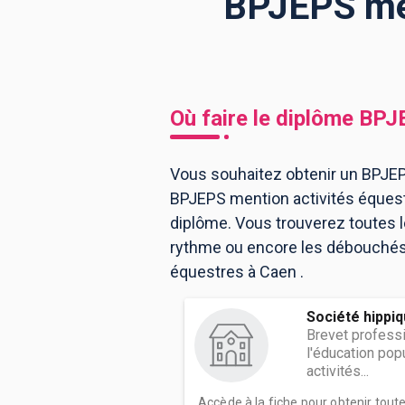
BPJEPS men
BTS
Écoles
Masters
Licences pro
Articles
Où faire le diplôme
BPJE
CAP
Bac pro
Vous souhaitez obtenir un BPJEPS
BPJEPS mention activités équest
Bachelors
diplôme. Vous trouverez toutes 
rythme ou encore les débouchés, 
équestres à Caen .
Société hippi
Brevet professi
l'éducation popu
activités...
Accède à la fiche pour obtenir tout