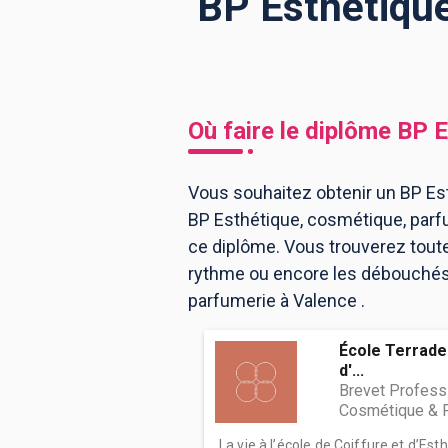
BP Esthétique
BTS
Écoles
Masters
Licences pro
Articles
Où faire le diplôme
BP E
CAP
Bac pro
Vous souhaitez obtenir un BP Est
BP Esthétique, cosmétique, parf
Bachelors
ce diplôme. Vous trouverez tout
rythme ou encore les débouchés, 
parfumerie à Valence .
École Terrade 
d'...
Brevet Profess
Cosmétique & 
La vie à l’école de Coiffure et d’Es