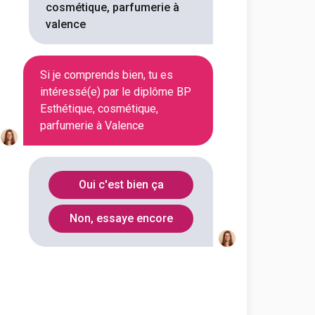
cosmétique, parfumerie à
valence
Voir la fiche
Si je comprends bien, tu es
intéressé(e) par le diplôme BP
Esthétique, cosmétique,
parfumerie à Valence
ssionnel privé Jules Froment
e, cosmétique, parfumerie
Oui c'est bien ça
outes les informations dont tu as
on en cliquant sur le bouton ci-
Non, essaye encore
Voir la fiche