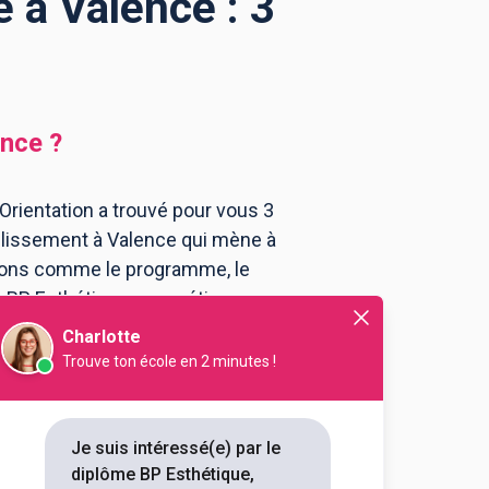
 à Valence : 3
ence
?
Orientation a trouvé pour vous 3
blissement à Valence qui mène à
tions comme le programme, le
au BP Esthétique, cosmétique,
Charlotte
Trouve ton école en 2 minutes !
de Valence - Formation
.
ssionnel Esthétique
Je suis intéressé(e) par le
diplôme BP Esthétique,
 prépare les futurs talents des