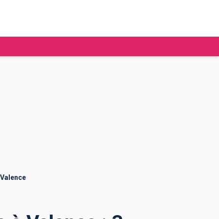
tudier à l'étranger
Ecoles de commerce
Job étudiant
BAFA
Ecoles d'ingénieur
ie étudiante
Universités
ogement étudiant
 Valence
ourses