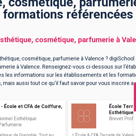
, cosmétique, parfumerie
formations référencées
sthétique, cosmétique, parfumerie
à
Val
hétique, cosmétique, parfumerie à Valence ? digiSchool 
umerie à Valence. Renseignez-vous ci-dessous sur l'éta
es les informations sur les établissements et les forma
mais aussi tout ce qu'il faut savoir pour vous inscrire 
- École et CFA de Coiffure,
École Terra
Esthétique..
ionnel Esthétique
Brevet Profe
Parfumerie
thétique de Grenoble :Tout au
L’École & CFA Terrade de Valence