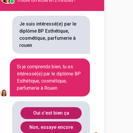
Trouve ton école en 2 minutes !
uyer
e, cosmétique, parfumerie
Je suis intéressé(e) par le
diplôme BP Esthétique,
outes les informations dont tu as
cosmétique, parfumerie à
on en cliquant sur le bouton ci-
rouen
Voir la fiche
Si je comprends bien, tu es
intéressé(e) par le diplôme BP
Esthétique, cosmétique,
parfumerie à Rouen
Oui c'est bien ça
Non, essaye encore