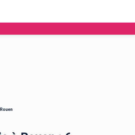
tudier à l'étranger
Ecoles de commerce
Job étudiant
BAFA
Ecoles d'ingénieur
ie étudiante
Universités
ogement étudiant
 Rouen
ourses