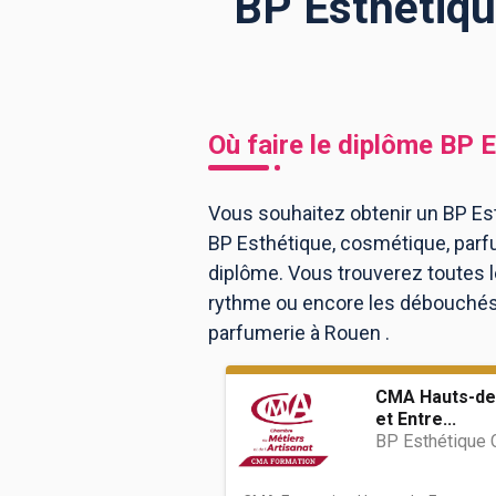
BP Esthétiqu
BTS
Écoles
Masters
Licences pro
Articles
Où faire le diplôme
BP E
CAP
Bac pro
Vous souhaitez obtenir un BP Est
BP Esthétique, cosmétique, parf
Bachelors
diplôme. Vous trouverez toutes 
rythme ou encore les débouchés, 
parfumerie à Rouen .
CMA Hauts-de
et Entre...
BP Esthétique 