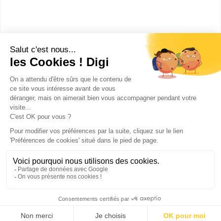
L’École Terrade compte deux campus au sein de la
ville de Rennes, notamment l’école de Rennes...
Bac ou équivalent
Voir la fiche
Publicité sur le réseau digiSchool
C.G.U/C.G.V
Contact
Tous droits réservés 2011-
2026