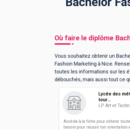
Bachelor Fa
BTS
Écoles
Masters
Licences pro
Articles
Où faire le diplôme
Bach
CAP
Bac pro
Vous souhaitez obtenir un Bachel
Fashion Marketing à Nice. Rense
Bachelors
toutes les informations sur les
débouchés, mais aussi tout ce qu'
Lycée des méti
tour...
LP Art et Techn
Accède à la fiche pour obtenir tout
besoin pour réussir ton orientation e