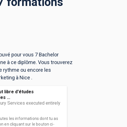
7 formations
rouvé pour vous 7 Bachelor
ène à ce diplôme. Vous trouverez
e rythme ou encore les
keting à Nice .
tut libre d'études
s ...
ury Services executed entirely
outes les informations dont tu as
on en cliquant sur le bouton ci-