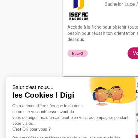
Bachelor Luxe 
Accède à la fiche pour obtenir tout
besoin pour réussir ton orientation e
dessous.
Vo
Bac+3
ILEC - Institut
commerciales 
Bachelor luxury
english
Accède à la fiche pour obtenir tout
besoin pour réussir ton orientation e
dessous.