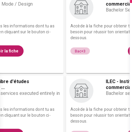
/ Mode / Design
commerciale
Bachelor Se
es les informations dont tu as
Accède à la fiche pour obtenir t
n cliquant sur le bouton ci-
besoin pour réussir ton orientati
dessous.
ir la fiche
Bac+3
 libre d'études
ILEC - Insti
...
commerciale
 services executed entirely in
Bachelor ser
es les informations dont tu as
Accède à la fiche pour obtenir t
n cliquant sur le bouton ci-
besoin pour réussir ton orientati
dessous.