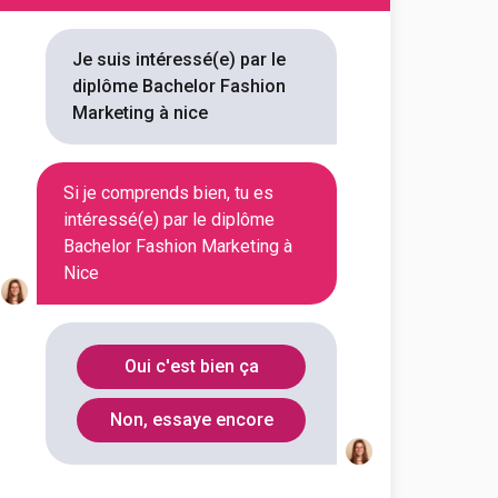
s ...
rvices du Luxe
Je suis intéressé(e) par le
diplôme Bachelor Fashion
outes les informations dont tu as
Marketing à nice
on en cliquant sur le bouton ci-
Si je comprends bien, tu es
Voir la fiche
intéressé(e) par le diplôme
Bachelor Fashion Marketing à
Nice
tut libre d'études
s ...
vices du luxe
Oui c'est bien ça
outes les informations dont tu as
Non, essaye encore
on en cliquant sur le bouton ci-