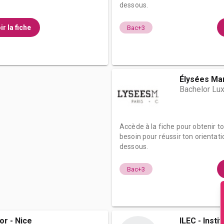
dessous.
ir la fiche
Bac+3
Élysées Ma
Bachelor Lux
Accède à la fiche pour obtenir t
besoin pour réussir ton orientati
dessous.
Bac+3
or - Nice
ILEC - Insti