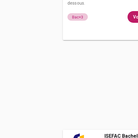
dessous.
Vo
Bac+3
ISEFAC Bachel