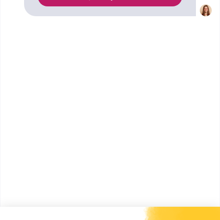
a trouvé pour vous 1 Bachelor en Relations
Internationales à Montpellier. Renseignez-vous ci-
dessous sur l'établissement à Montpellier qui mène
à ce diplôme. Vous trouverez toutes les
informations sur les établissements et les
formations comme le programme, le rythme ou
encore les débouchés, mais aussi tout ce qu'il faut
savoir pour vous inscrire au Bachelor en Relations
Internationales à Montpellier .
ESG : Ecole supérieure de
gestion, commerce ...
Bachelor International
Accède à la fiche pour obtenir toutes les
informations dont tu as besoin pour réussir ton
orientation en cliquant sur le bouton ci-dessous.