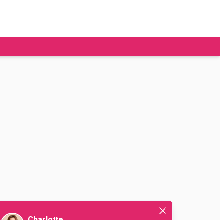
tudier à l'étranger
Ecoles de commerce
Job étudiant
BAFA
Ecoles d'ingénieur
ie étudiante
Universités
ogement étudiant
ourses
Charlotte