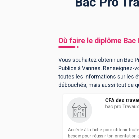
Bac Pro Tra
BTS
Écoles
Masters
Licences pro
Articles
Où faire le diplôme
Bac 
CAP
Bac pro
Vous souhaitez obtenir un Bac Pr
Publics à Vannes. Renseignez-vo
Bachelors
toutes les informations sur les
débouchés, mais aussi tout ce qu'
CFA des trava
bac pro Travaux
Accède à la fiche pour obtenir tout
besoin pour réussir ton orientation e