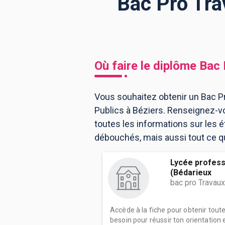
Bac Pro Tra
BTS
Écoles
Masters
Licences pro
Articles
Où faire le diplôme
Bac 
CAP
Bac pro
Vous souhaitez obtenir un Bac Pr
Publics à Béziers. Renseignez-v
Bachelors
toutes les informations sur les
débouchés, mais aussi tout ce qu'
Lycée profess
(Bédarieux
bac pro Travaux
Accède à la fiche pour obtenir tout
besoin pour réussir ton orientation e