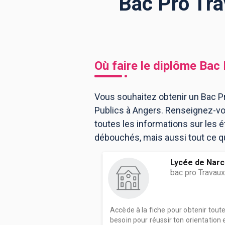
Bac Pro Tra
BTS
Écoles
Masters
Licences pro
Articles
Où faire le diplôme
Bac 
CAP
Bac pro
Vous souhaitez obtenir un Bac Pr
Publics à Angers. Renseignez-vo
Bachelors
toutes les informations sur les
débouchés, mais aussi tout ce qu'
Lycée de Nar
bac pro Travaux
Accède à la fiche pour obtenir tout
besoin pour réussir ton orientation e