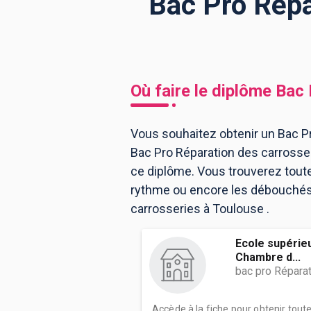
Bac Pro Répa
BTS
Écoles
Masters
Licences pro
Articles
Où faire le diplôme
Bac 
CAP
Bac pro
Vous souhaitez obtenir un Bac Pr
Bac Pro Réparation des carrosse
Bachelors
ce diplôme. Vous trouverez tout
rythme ou encore les débouchés, 
carrosseries à Toulouse .
Ecole supérie
Chambre d...
bac pro Répara
Accède à la fiche pour obtenir tout