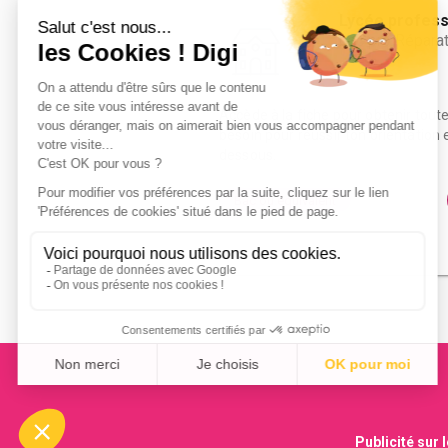
Lycée profess
bac pro Répara
Accède à la fiche pour obtenir tout
besoin pour réussir ton orientation e
dessous.
Bac ou équivalent
Publicité sur 