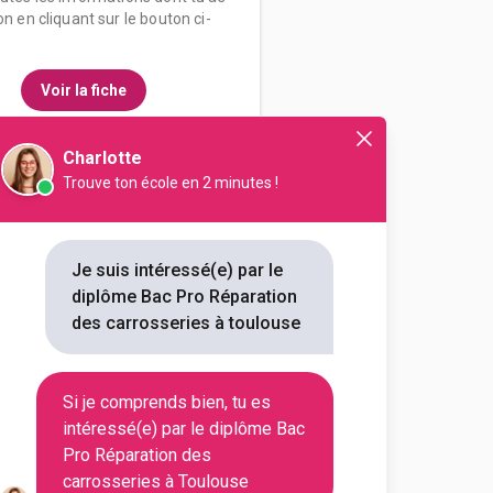
on en cliquant sur le bouton ci-
Voir la fiche
Charlotte
Trouve ton école en 2 minutes !
e polyvalent Joseph Galliéni
ration des carrosseries
Je suis intéressé(e) par le
diplôme Bac Pro Réparation
outes les informations dont tu as
des carrosseries à toulouse
on en cliquant sur le bouton ci-
Si je comprends bien, tu es
Voir la fiche
intéressé(e) par le diplôme Bac
Pro Réparation des
carrosseries à Toulouse