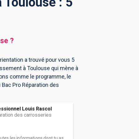
 Toulouse : 5
use
?
ientation a trouvé pour vous 5
lissement à Toulouse qui mène à
tions comme le programme, le
u Bac Pro Réparation des
ssionnel Louis Rascol
ration des carrosseries
outes les informations dont tu as