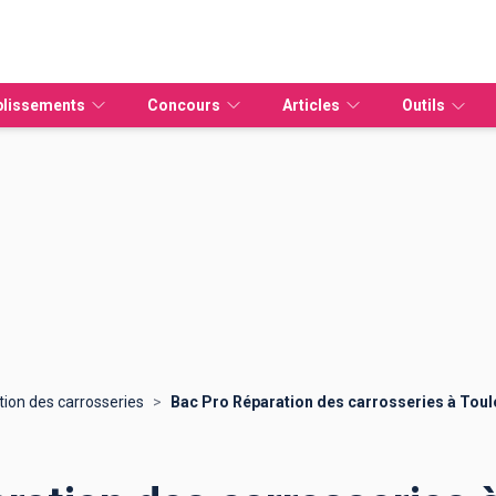
blissements
Concours
Articles
Outils
Etudier à distance
vidéo
ources Humaines
IPAG Online
CAP
Tout sur Parcoursup
Bachelors
Masters
Mastères spécialisés
Universités
Guide Parcoursup
É
EFM Métiers animaliers
Bac pro
Licences pro
IAE
Guide Alternance
EFM Santé Social
BTS
MBA
IUT
V
EDAA - École d'Arts
DUT
Masters
Missions locales
L
ion des carrosseries
>
Bac Pro Réparation des carrosseries à Tou
EFM Fonction publique
Licences
MSC
B