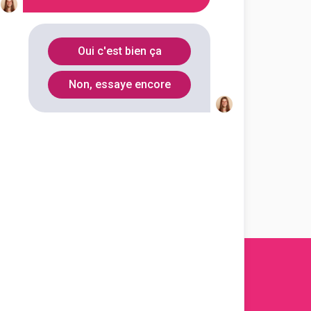
essionnel Irénée Cros
ration des carrosseries
Oui c'est bien ça
outes les informations dont tu as
Non, essaye encore
on en cliquant sur le bouton ci-
Voir la fiche
s 2011-
2026