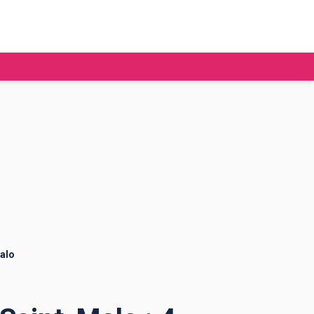
tudier à l'étranger
Ecoles de commerce
Job étudiant
BAFA
Ecoles d'ingénieur
ie étudiante
Universités
ogement étudiant
alo
ourses