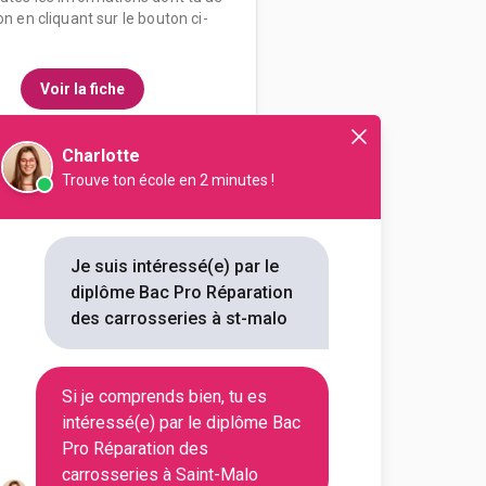
on en cliquant sur le bouton ci-
Voir la fiche
Charlotte
Trouve ton école en 2 minutes !
hambre de métiers et de
ration des carrosseries
Je suis intéressé(e) par le
diplôme Bac Pro Réparation
outes les informations dont tu as
des carrosseries à st-malo
on en cliquant sur le bouton ci-
Si je comprends bien, tu es
Voir la fiche
intéressé(e) par le diplôme Bac
Pro Réparation des
carrosseries à Saint-Malo