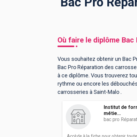
Bac Pro Répar
BTS
Écoles
Masters
Licences pro
Articles
Où faire le diplôme
Bac 
CAP
Bac pro
Vous souhaitez obtenir un Bac Pr
Bac Pro Réparation des carrosse
Bachelors
à ce diplôme. Vous trouverez to
rythme ou encore les débouchés, 
carrosseries à Saint-Malo .
Institut de fo
métie...
bac pro Répara
Accède à la fiche pour obtenir tout