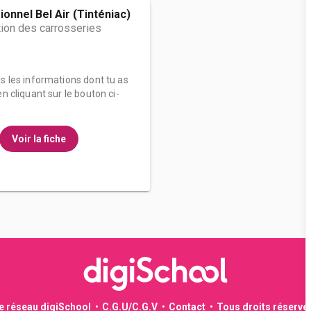
onnel Bel Air (Tinténiac)
tion des carrosseries
es les informations dont tu as
n cliquant sur le bouton ci-
Voir la fiche
le réseau digiSchool
C.G.U/C.G.V
Contact
Tous droits réservé