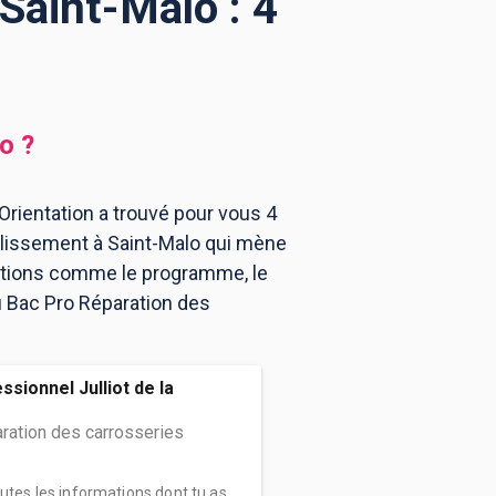
Saint-Malo : 4
lo
?
Orientation a trouvé pour vous 4
blissement à Saint-Malo qui mène
mations comme le programme, le
u Bac Pro Réparation des
ssionnel Julliot de la
ration des carrosseries
outes les informations dont tu as