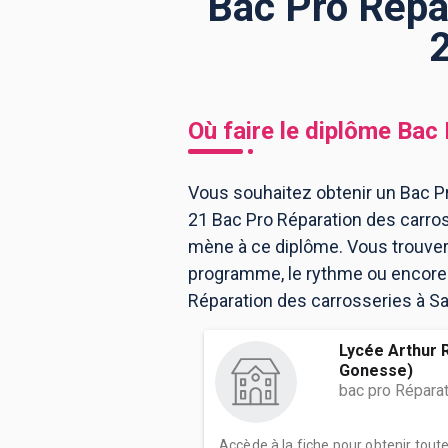
Bac Pro Répar
BTS
Écoles
Masters
Licences pro
Articles
Où faire le diplôme
Bac 
CAP
Bac pro
Vous souhaitez obtenir un Bac Pr
21 Bac Pro Réparation des carros
Bachelors
mène à ce diplôme. Vous trouver
programme, le rythme ou encore l
Réparation des carrosseries à Sa
Lycée Arthur 
Gonesse)
bac pro Répara
Accède à la fiche pour obtenir tout