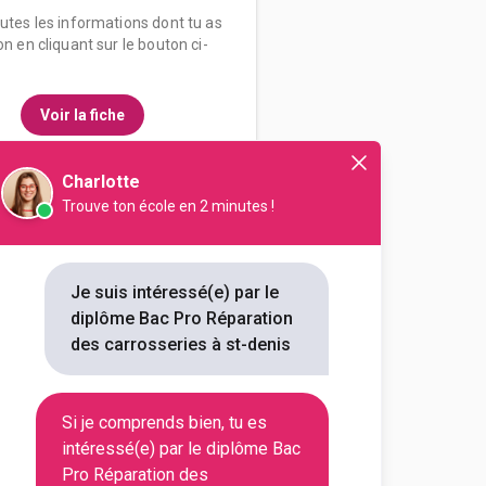
outes les informations dont tu as
on en cliquant sur le bouton ci-
Voir la fiche
Charlotte
Trouve ton école en 2 minutes !
essionnel Lucien René
ration des carrosseries
Je suis intéressé(e) par le
diplôme Bac Pro Réparation
outes les informations dont tu as
des carrosseries à st-denis
on en cliquant sur le bouton ci-
Si je comprends bien, tu es
Voir la fiche
intéressé(e) par le diplôme Bac
Pro Réparation des