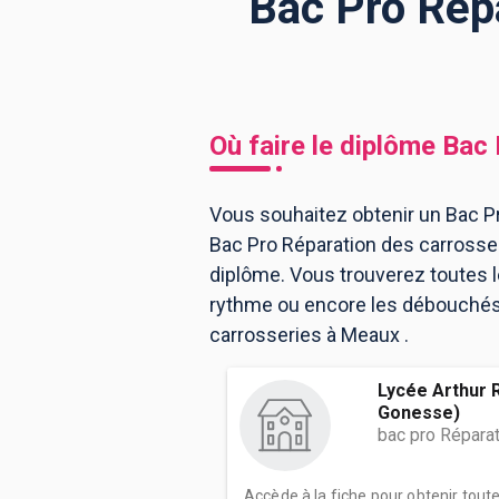
Bac Pro Répa
BTS
Écoles
Masters
Licences pro
Articles
Où faire le diplôme
Bac 
CAP
Bac pro
Vous souhaitez obtenir un Bac Pr
Bac Pro Réparation des carrosse
Bachelors
diplôme. Vous trouverez toutes 
rythme ou encore les débouchés, 
carrosseries à Meaux .
Lycée Arthur 
Gonesse)
bac pro Répara
Accède à la fiche pour obtenir tout