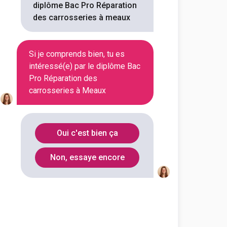
diplôme Bac Pro Réparation
outes les informations dont tu as
des carrosseries à meaux
on en cliquant sur le bouton ci-
Si je comprends bien, tu es
Voir la fiche
intéressé(e) par le diplôme Bac
Pro Réparation des
carrosseries à Meaux
ssionnel Robert et Nelly de
ration des carrosseries
Oui c'est bien ça
outes les informations dont tu as
Non, essaye encore
on en cliquant sur le bouton ci-
Voir la fiche