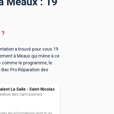
 à Meaux : 19
?
ntation a trouvé pour vous 19
ssement à Meaux qui mène à ce
ns comme le programme, le
u Bac Pro Réparation des
lent La Salle - Saint-Nicolas
ration des carrosseries
outes les informations dont tu as