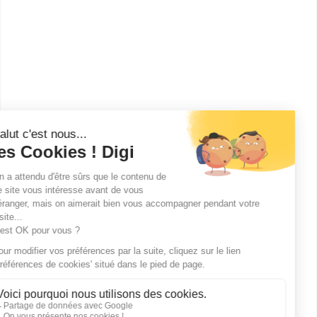
Lycée professionnel Robert
et Nelly de Roths...
bac pro Réparation des
carrosseries
Accède à la fiche pour obtenir toutes les
informations dont tu as besoin pour réussir ton
orientation en cliquant sur le bouton ci-dessous.
Bac ou équivalent
Voir la fiche
Publicité sur le réseau digiSchool