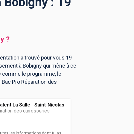
 Bobigny : 19
ny
?
entation a trouvé pour vous 19
ssement à Bobigny qui mène à ce
ns comme le programme, le
u Bac Pro Réparation des
lent La Salle - Saint-Nicolas
ration des carrosseries
outes les informations dont tu as