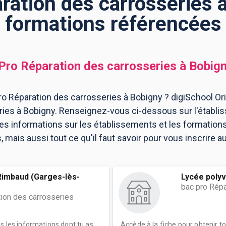
ration des carrosseries à
formations référencées
Pro Réparation des carrosseries
à
Bobig
o Réparation des carrosseries à Bobigny ? digiSchool Ori
ries à Bobigny. Renseignez-vous ci-dessous sur l'établi
les informations sur les établissements et les formatio
mais aussi tout ce qu'il faut savoir pour vous inscrire a
Rimbaud (Garges-lès-
Lycée polyva
bac pro Répa
tion des carrosseries
es les informations dont tu as
Accède à la fiche pour obtenir t