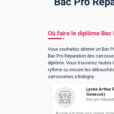
Bac Pro Répa
BTS
Écoles
Masters
Licences pro
Articles
Où faire le diplôme
Bac 
CAP
Bac pro
Vous souhaitez obtenir un Bac Pr
Bac Pro Réparation des carrosse
Bachelors
diplôme. Vous trouverez toutes 
rythme ou encore les débouchés, 
carrosseries à Bobigny .
Lycée Arthur 
Gonesse)
bac pro Répara
Accède à la fiche pour obtenir tout