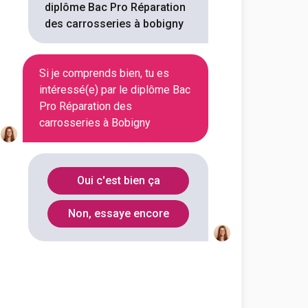
diplôme Bac Pro Réparation
outes les informations dont tu as
des carrosseries à bobigny
on en cliquant sur le bouton ci-
Si je comprends bien, tu es
Voir la fiche
intéressé(e) par le diplôme Bac
Pro Réparation des
carrosseries à Bobigny
ssionnel Robert et Nelly de
ration des carrosseries
Oui c'est bien ça
outes les informations dont tu as
Non, essaye encore
on en cliquant sur le bouton ci-
Voir la fiche