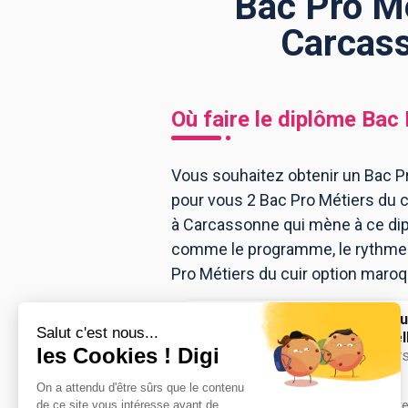
Bac Pro Mé
Carcass
BTS
Écoles
Masters
Licences pro
Articles
Où faire le diplôme
Bac 
CAP
Bac pro
Vous souhaitez obtenir un Bac Pr
pour vous 2 Bac Pro Métiers du 
Bachelors
à Carcassonne qui mène à ce dip
comme le programme, le rythme ou
Pro Métiers du cuir option maroq
Lycée Rosa L
professionnel
bac pro Métiers
Accède à la fiche pour obtenir tout