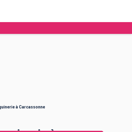
tudier à l'étranger
Ecoles de commerce
Job étudiant
BAFA
Ecoles d'ingénieur
ie étudiante
Universités
ogement étudiant
quinerie à Carcassonne
ourses