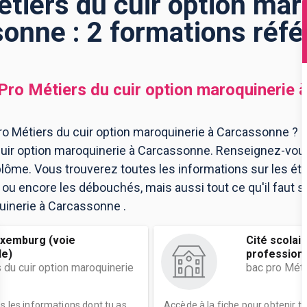
tiers du cuir option mar
onne : 2 formations réf
Pro Métiers du cuir option maroquinerie
o Métiers du cuir option maroquinerie à Carcassonne ? di
cuir option maroquinerie à Carcassonne. Renseignez-vou
lôme. Vous trouverez toutes les informations sur les ét
 encore les débouchés, mais aussi tout ce qu'il faut sa
uinerie à Carcassonne .
uxemburg (voie
Cité scolai
le)
professionn
 du cuir option maroquinerie
bac pro Méti
es les informations dont tu as
Accède à la fiche pour obtenir t