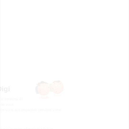
Bac ou équivalent
Voir la fiche
CFA des Compagnons du
Devoir de Midi-Pyrénée...
bac pro Maintenance des
équipements industriels
Accède à la fiche pour obtenir toutes les
informations dont tu as besoin pour réussir ton
orientation en cliquant sur le bouton ci-dessous.
Bac ou équivalent
Voir la fiche