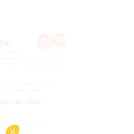
l'exploitation agricole option
systèmes à dominante élevage
Accède à la fiche pour obtenir toutes les
informations dont tu as besoin pour réussir ton
orientation en cliquant sur le bouton ci-dessous.
Bac ou équivalent
Voir la fiche
Publicité sur le réseau digiSchool
C.G.U/C.G.V
Contact
Tous droits réservés 2011-
2026