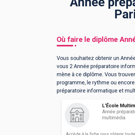
Année prépa
Par
BTS
Écoles
Masters
Licences pro
Articles
Où faire le diplôme
Anné
CAP
Bac pro
Vous souhaitez obtenir un Année 
vous 2 Année préparatoire inform
Bachelors
mène à ce diplôme. Vous trouver
programme, le rythme ou encore l
préparatoire informatique et mult
L'École Multi
Année préparato
multimédia
Accède à la fiche pour obtenir tout