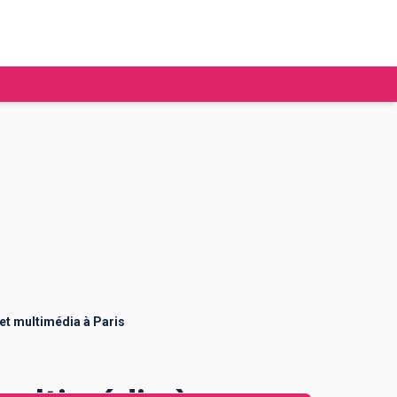
tudier à l'étranger
Ecoles de commerce
Job étudiant
BAFA
Ecoles d'ingénieur
ie étudiante
Universités
ogement étudiant
et multimédia à Paris
ourses