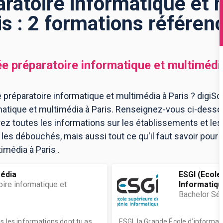
ratoire informatique et 
is : 2 formations référen
e préparatoire informatique et multimédi
préparatoire informatique et multimédia à Paris ? digiSch
atique et multimédia à Paris. Renseignez-vous ci-dessou
ez toutes les informations sur les établissements et l
es débouchés, mais aussi tout ce qu'il faut savoir pour 
imédia à Paris .
média
ESGI (Ecole
ire informatique et
Informatique
Bachelor Séc
es les informations dont tu as
ESGI, la Grande École d’informat