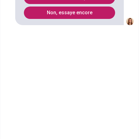
Non, essaye encore
Secteurs
Informatique
Infographie 3D
arboriculture
Marketing
web
Métiers du bois et de la forêt
SAV
Nouvelles technologies
commerce de proximité
Vente
supply chain
réseaux sociaux
ingénierie matériaux
Productions végétales
viticulture
Enseignement universitaire
Agroalimentaire
Son
business-development
gestion du personnel