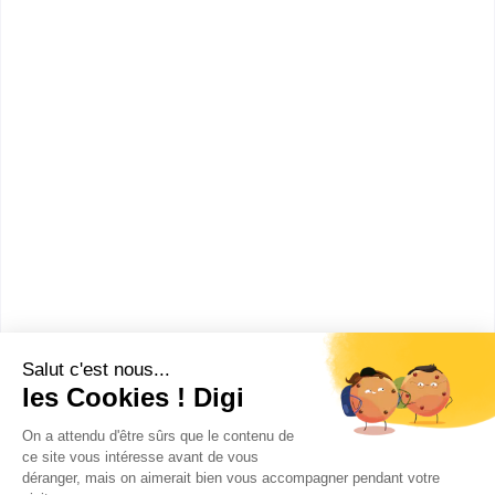
Bac+5
:
Master Arts, lettres, langues mention langues
étrangères appliquées spécialité projets touristiques,
promotion des territoires et développement
international
Master Arts, lettres, langues mention langues
étrangères appliquées spécialité sciences et
techniques du commerce international
Master Arts, lettres, langues mention langues
étrangères appliquées spécialité relations
interculturelles et coopération internationale
Master Arts, lettres, langues mention langues
étrangères appliquées spécialité affaires et
négociations internationales
Master Arts, lettres, langues mention traduction
spécialité traduction spécialisée multilingue