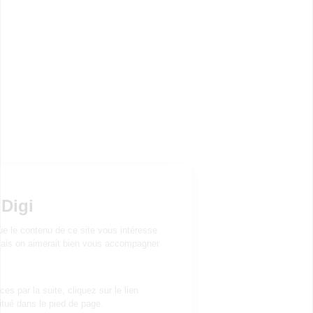
CAPME Diplôme de capacité de médecine et biologie
du sport
DES Radiodiagnostic et imagerie médicale
DES Gynécologie-obstétrique
DES Neurochirurgie