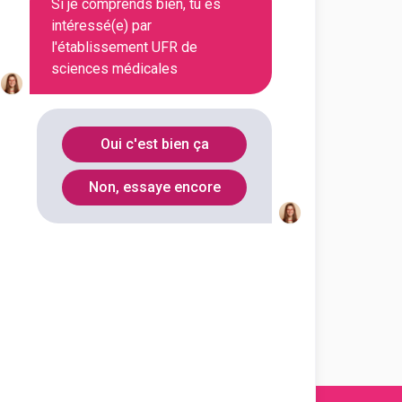
Si je comprends bien, tu es
intéressé(e) par
l'établissement UFR de
En initial
sciences médicales
En initial
Oui c'est bien ça
Non, essaye encore
En initial
En initial