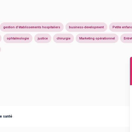
gestion d'établissements hospitaliers
business-development
Petite enfan
ophtalmologie
justice
chirurgie
Marketing opérationnel
Entre
e santé