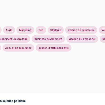
Audit
Marketing
web
Stratégie
gestion de patrimoine
Ve
ignement universitaire
business-development
gestion du personnel
R
Accueil en assurance
gestion d'établissements
n science politique