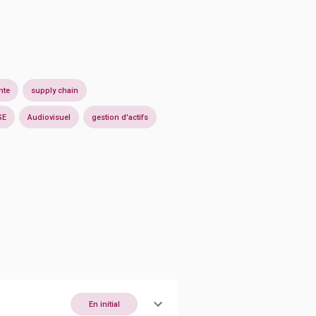
nte
supply chain
SE
Audiovisuel
gestion d'actifs
En initial