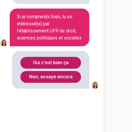
En initial
Si je comprends bien, tu es
intéressé(e) par
En initial
l'établissement UFR de droit,
sciences politiques et sociales
En initial
Oui c'est bien ça
En initial
Non, essaye encore
En initial