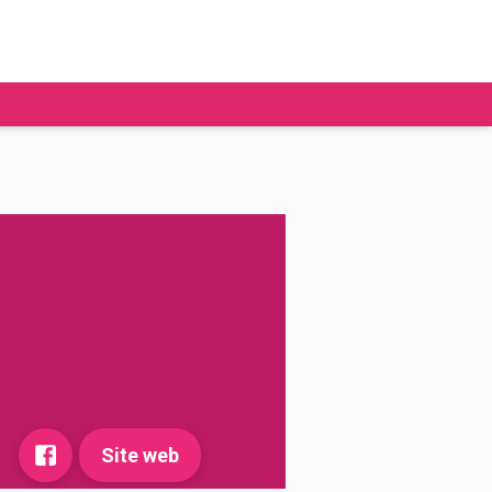
tudier à l'étranger
Ecoles de commerce
Job étudiant
BAFA
Ecoles d'ingénieur
ie étudiante
Universités
ogement étudiant
ourses
Site web