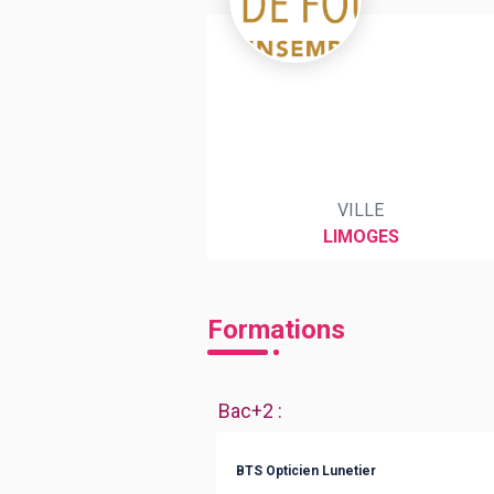
BTS
Écoles
Masters
Licences pro
Articles
CAP
VILLE
Bac pro
LIMOGES
Bachelors
Formations
Bac+2
:
BTS Opticien Lunetier