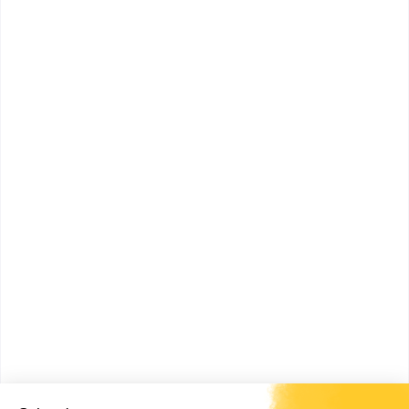
STATUT
PRIVÉ
TYPE D'ÉTABLISSEMENT
CENTRE DE FORMATION D'APPRENTIS
NB FORMATIONS
2
Formations
Bac+2
:
BTS SAM