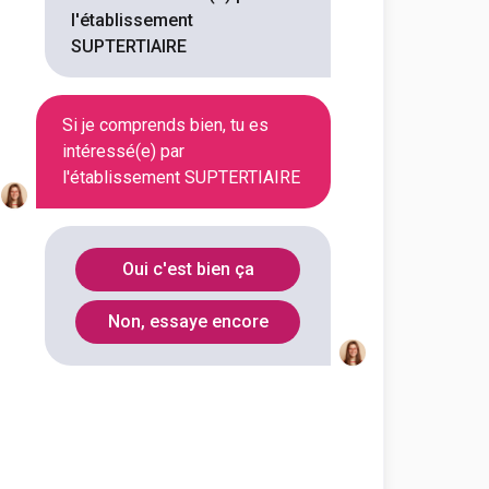
meilleures conditions. Une aide et un
l'établissement
ocher son diplôme.
SUPTERTIAIRE
 permettant d'acquérir une vision
Si je comprends bien, tu es
intéressé(e) par
l'établissement SUPTERTIAIRE
 alternance, vous permettant ainsi
nt rémunéré.
Oui c'est bien ça
cun afin de préparer vos
les profils de nos étudiants et les
Non, essaye encore
ut niveau de nos formations
.
rd'hui, nos étudiants peuvent compter