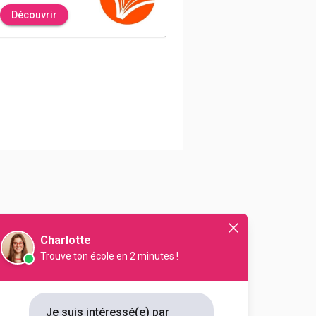
Découvrir
entielles pour vous accompagner au
Charlotte
Trouve ton école en 2 minutes !
Je suis intéressé(e) par