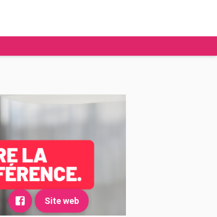
tudier à l'étranger
Ecoles de commerce
Job étudiant
BAFA
Ecoles d'ingénieur
ie étudiante
Universités
ogement étudiant
ourses
Site web