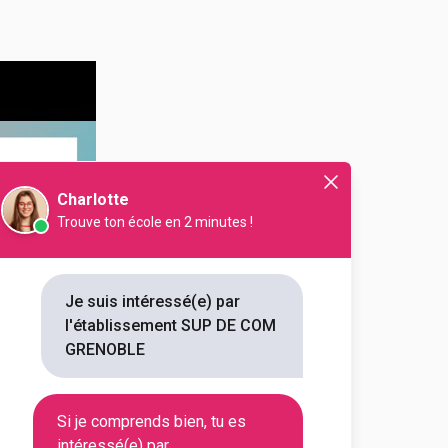
Charlotte
Trouve ton école en 2 minutes !
Je suis intéressé(e) par
l'établissement SUP DE COM
GRENOBLE
Si je comprends bien, tu es
intéressé(e) par