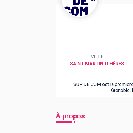
BTS
Écoles
Masters
Licences pro
Articles
CAP
VILLE
Bac pro
SAINT-MARTIN-D'HÈRES
Bachelors
SUP’DE COM est la première 
Grenoble, 
À propos