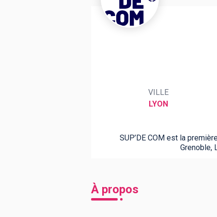
BTS
Écoles
Masters
Licences pro
Articles
CAP
VILLE
Bac pro
LYON
Bachelors
SUP’DE COM est la première 
Grenoble, L
À propos