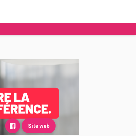
tudier à l'étranger
Ecoles de commerce
Job étudiant
BAFA
Ecoles d'ingénieur
ie étudiante
Universités
ogement étudiant
ourses
Site web