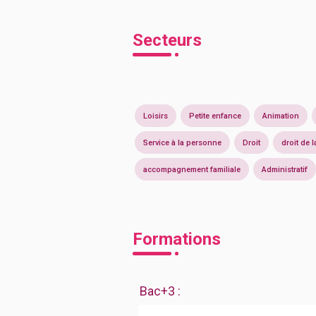
Secteurs
Loisirs
Petite enfance
Animation
Service à la personne
Droit
droit de l
accompagnement familiale
Administratif
Formations
Bac+3
: