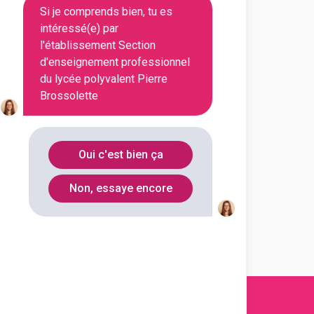
Si je comprends bien, tu es
En initial
intéressé(e) par
l'établissement Section
d'enseignement professionnel
du lycée polyvalent Pierre
En initial
Brossolette
En initial
Oui c'est bien ça
Non, essaye encore
En initial