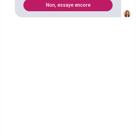
8
Non, essaye encore
Secteurs
marketing de la restauration
Marketing
accueil hôtellerie
commerce de proximité
Vente
gestion du personnel
industrie touristique
gestion d'établissements
conseil touristique
nettoyage
marketing du tourisme
Management
Artisanat
Oenologie
service
Pâtisserie
événementiel
management hôtelier
Cuisine
Entretien