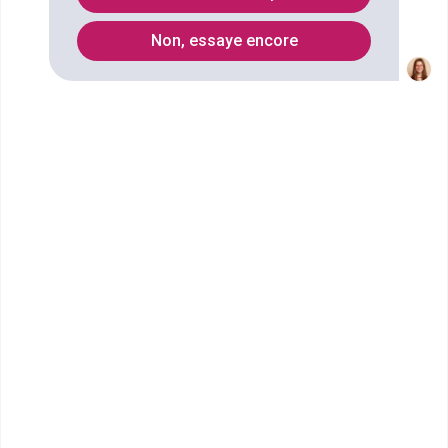
9
Non, essaye encore
Secteurs
arboriculture
Marketing
SAV
accueil hôtellerie
commerce de proximité
Vente
Productions végétales
business-development
gestion du personnel
Élevage
distribution
sylviculture
Transport agricole
Management
qualité agricole
Agriculture
art floral
Artisanat
Agro-business
horticulture