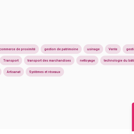
commerce de proximité
gestion de patrimoine
usinage
Vente
gest
Transport
transport des marchandises
nettoyage
technologie du bât
Artisanat
Systèmes et réseaux