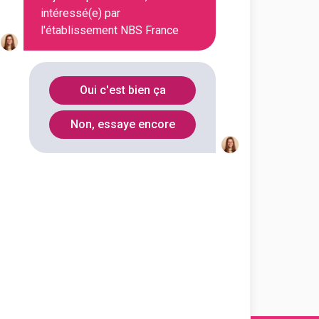
intéressé(e) par
l'établissement NBS France
En alternance
Oui c'est bien ça
Non, essaye encore
En alternance
En alternance
En alternance