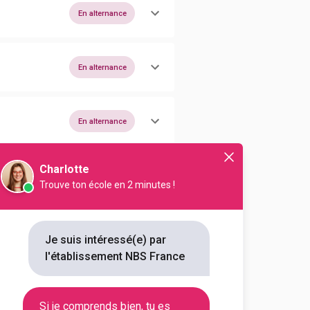
En alternance
En alternance
En alternance
Charlotte
En alternance
Trouve ton école en 2 minutes !
Je suis intéressé(e) par
En alternance
l'établissement NBS France
En alternance
Si je comprends bien, tu es