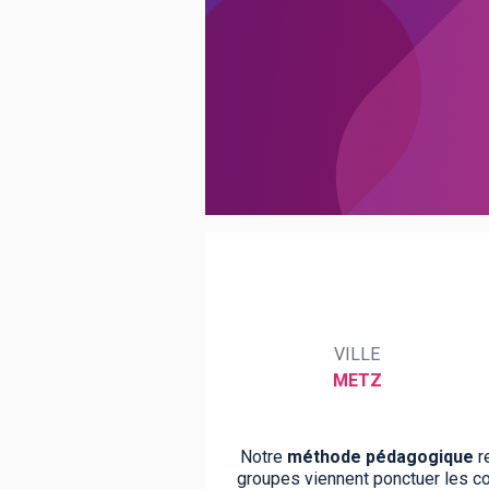
BTS
Écoles
Masters
Licences pro
Articles
CAP
Bac pro
Bachelors
VILLE
METZ
Notre
méthode pédagogique
re
groupes viennent ponctuer les cou