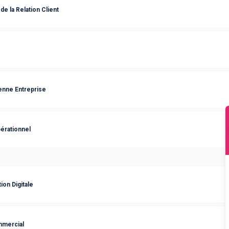
de la Relation Client
enne Entreprise
rationnel
on Digitale
mmercial