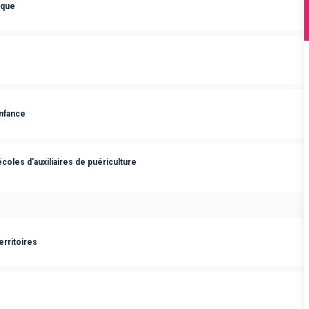
ique
nfance
oles d'auxiliaires de puériculture
erritoires