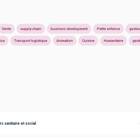
Vente
supply chain
business-development
Petite enfance
gestio
ice
Transport logistique
Animation
Cuisine
Humanitaire
gast
 sanitaire et social