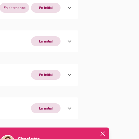
En alternance
En initial
En initial
En initial
En initial