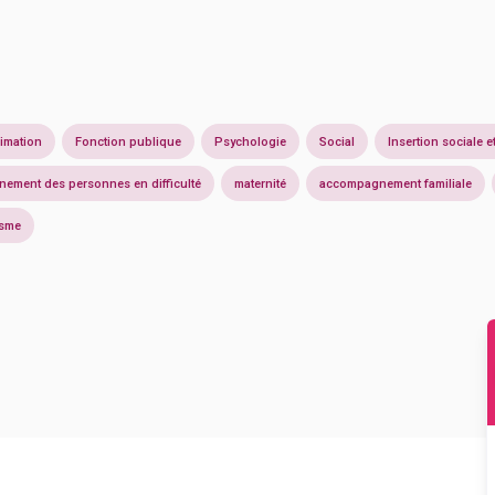
imation
Fonction publique
Psychologie
Social
Insertion sociale e
ement des personnes en difficulté
maternité
accompagnement familiale
isme