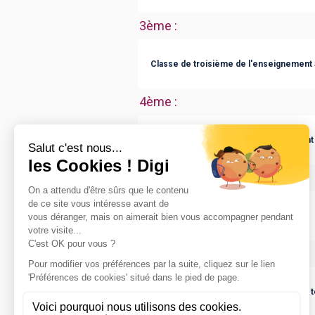
3ème
:
Classe de troisième de l'enseignement 
4ème
:
Classe de quatrième de l'enseignement 
CAP ou équivalent
:
CAP Petite enfance
Bac ou équivalent
:
bac pro Services aux personnes et aux t