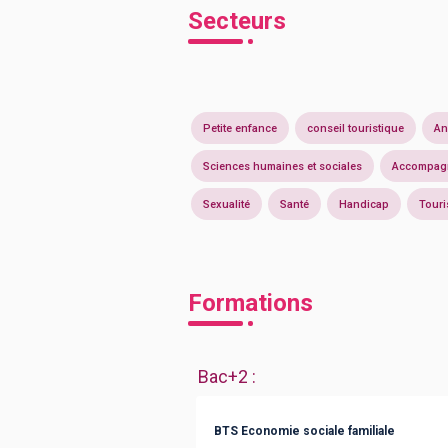
Secteurs
Petite enfance
conseil touristique
An
Sciences humaines et sociales
Accompagn
Sexualité
Santé
Handicap
Tour
Formations
Bac+2
:
BTS Economie sociale familiale