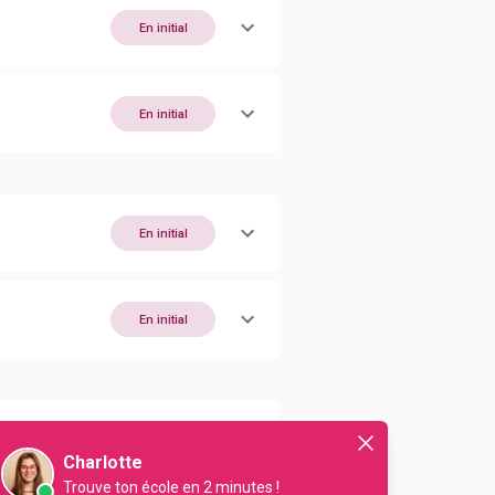
En initial
En initial
En initial
En initial
En initial
Charlotte
Trouve ton école en 2 minutes !