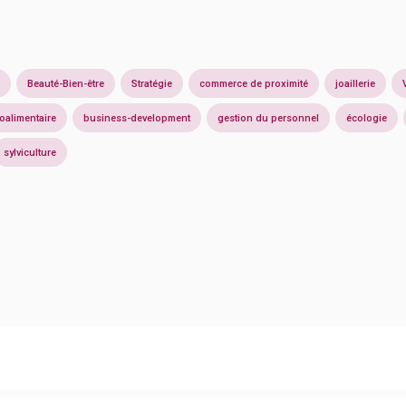
Beauté-Bien-être
Stratégie
commerce de proximité
joaillerie
oalimentaire
business-development
gestion du personnel
écologie
sylviculture