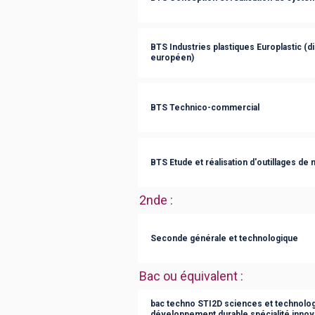
BTS Industries plastiques Europlastic (
européen)
BTS Technico-commercial
BTS Etude et réalisation d'outillages d
2nde
:
Seconde générale et technologique
Bac ou équivalent
:
bac techno STI2D sciences et technologi
développement durable spécialité innov