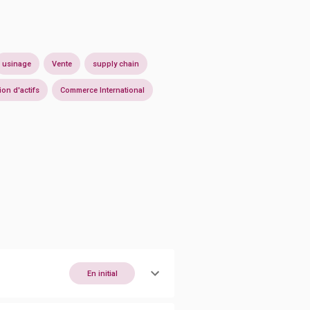
usinage
Vente
supply chain
ion d'actifs
Commerce International
En initial