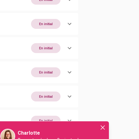
En initial
En initial
En initial
En initial
En initial
Charlotte