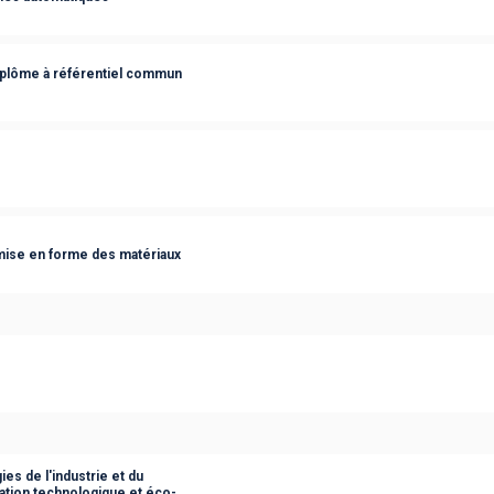
diplôme à référentiel commun
e mise en forme des matériaux
es de l'industrie et du
ation technologique et éco-