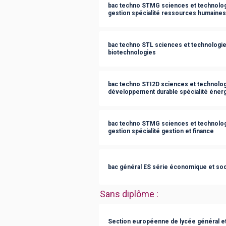
bac techno STMG sciences et technolog
gestion spécialité ressources humaine
bac techno STL sciences et technologies
biotechnologies
bac techno STI2D sciences et technologi
développement durable spécialité éner
bac techno STMG sciences et technolog
gestion spécialité gestion et finance
bac général ES série économique et soc
Sans diplôme
:
Section européenne de lycée général e