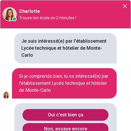
Orientation
Charlotte
Trouve ton école en 2 minutes !
Je suis intéressé(e) par l'établissement
Lycée technique et hôtelier de Monte-
Lycée technique et hôtelier de
Carlo
Monte-Carlo
7 allée Lazare Sauvaigo, 98000,
Si je comprends bien, tu es intéressé(e) par
VILLE
l'établissement Lycée technique et hôtelier
STATUT
de Monte-Carlo
PUBLIC
TYPE D'ÉTABLISSEMENT
LYCÉE
Oui c'est bien ça
NB FORMATIONS
13
Non, essaye encore