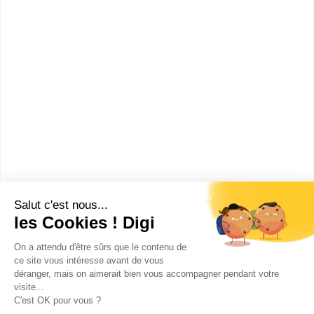
2nde
:
Seconde générale et technologique
Bac ou équivalent
:
bac techno STMG sciences et technologies du
management et de la gestion spécialité mercatique
(marketing)
bac techno STMG sciences et technologies du
management et de la gestion spécialité gestion et
finance
bac techno ST2S sciences et technologies de la santé
et du social