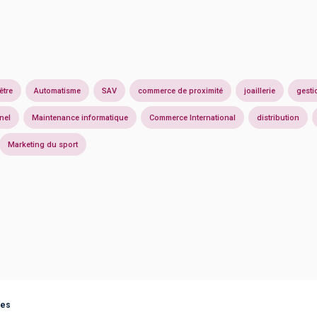
être
Automatisme
SAV
commerce de proximité
joaillerie
gesti
nel
Maintenance informatique
Commerce International
distribution
Marketing du sport
ues