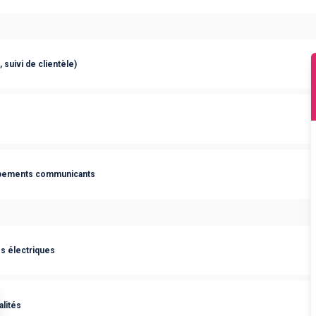
 suivi de clientèle)
uipements communicants
es électriques
lités