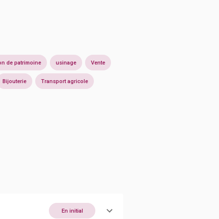
on de patrimoine
usinage
Vente
Bijouterie
Transport agricole
En initial