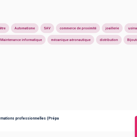
être
Automatisme
SAV
commerce de proximité
joaillerie
usin
Maintenance informatique
mécanique aéronautique
distribution
Bijout
rmations professionnelles (Prépa