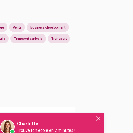
age
Vente
business-development
erie
Transport agricole
Transport
En initial
Charlotte
Trouve ton école en 2 minutes !