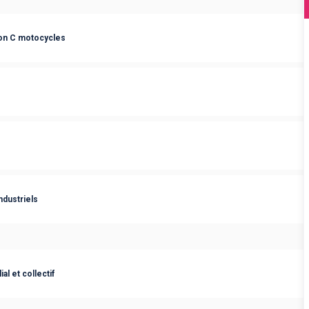
ion C motocycles
dustriels
al et collectif