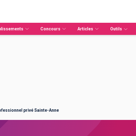
blissements
Concours
Articles
Outils
Etudier à distance
vidéo
ources Humaines
IPAG Online
CAP
Tout sur Parcoursup
Bachelors
Masters
Mastères spécialisés
Universités
Guide Parcoursup
É
EFM Métiers animaliers
Bac pro
Licences pro
IAE
Guide Alternance
EFM Santé Social
BTS
MBA
IUT
V
EDAA - École d'Arts
DUT
Masters
Missions locales
L
ofessionnel privé Sainte-Anne
EFM Fonction publique
Licences
MSC
B