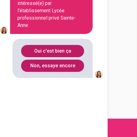
intéressé(e) par
l'établissement Lycée
professionnel privé Sainte-
En initial
Anne
Oui c'est bien ça
En initial
Non, essaye encore
En initial