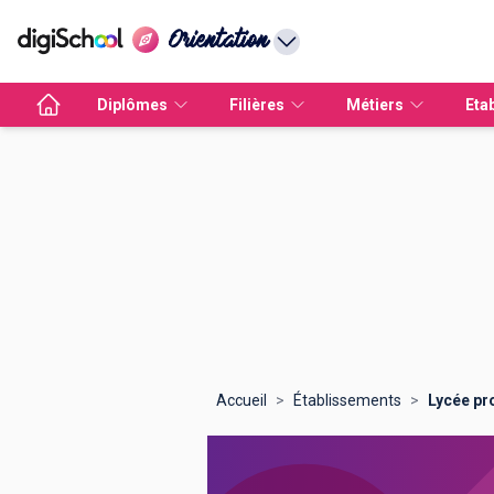
Orientation
Diplômes
Filières
Métiers
Eta
CAP
Marketing
Marketing
Ingénieur
Acces
Parcoursup
Messagerie
Graphisme
Comptabilité
Comptabilité
Rentrée décalée
Maraudes numériques
BTS
Puissance Alpha
Jeux 
Ress
Bac Pro
Communication
Communication
Commerce
Sesame
Après le bac
Coaching Pitangoo
Santé
Graphisme
Digital
Lab'on-ID
Licences
Advance
Brevets professionnels
Commerce
Management
Communication
Ecricome
Les concours
SuperTalks
Marketing digital
Santé
Hors Parcoursup
DN Made
Avenir
Informatique
Commerce
Management
BCE
Les stages
Point sur tes droits
Finance
Marketing digital
BUT
voir tous
Accueil
>
Établissements
>
Lycée pr
Comptabilité
Informatique
Informatique
Voir tous
Les prépas
Parcours d'orientation
Ressources Humaines
Finance