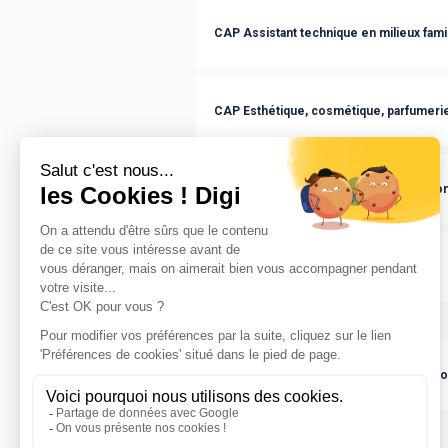
CAP Assistant technique en milieux famili
CAP Esthétique, cosmétique, parfumeri
CAP Employé de vente spécialisé option
CAP Coiffure
Sans diplôme
:
Section européenne de lycée professio