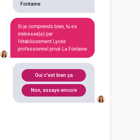
Fontaine
En initial
Si je comprends bien, tu es
intéressé(e) par
En initial
l'établissement Lycée
professionnel privé La Fontaine
En initial
Oui c'est bien ça
En initial
Non, essaye encore
En initial