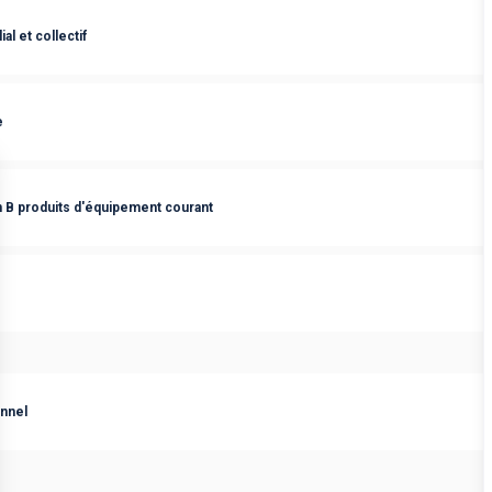
al et collectif
e
 B produits d'équipement courant
nnel