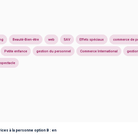
ng
Beauté-Bien-être
web
SAV
Effets spéciaux
commerce de pr
Petite enfance
gestion du personnel
Commerce International
gestio
 spectacle
ces à la personne option B : en