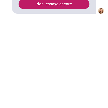
17
Non, essaye encore
Secteurs
Informatique
Automatisme
SAV
Effets spéciaux
commerce de proximité
gestion de patrimoine
usinage
Vente
supply chain
business-development
gestion du personnel
Maintenance informatique
menuiserie
Audiovisuel
mécanique navale
mécanique aéronautique
distribution
Transport
transport des marchandises
mécanique industrielle