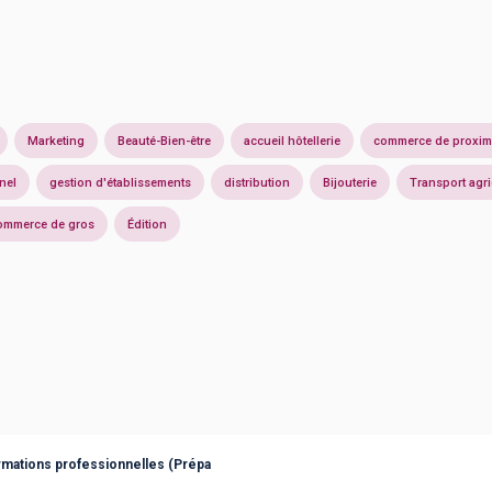
Marketing
Beauté-Bien-être
accueil hôtellerie
commerce de proxim
nel
gestion d'établissements
distribution
Bijouterie
Transport agri
ommerce de gros
Édition
rmations professionnelles (Prépa