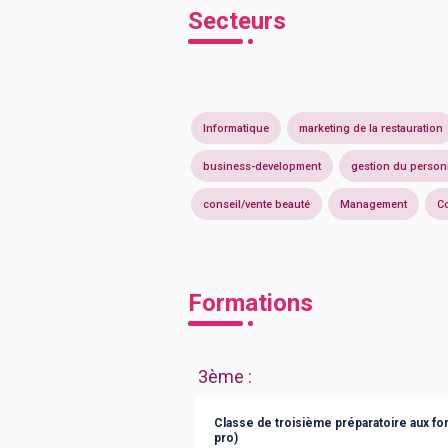
Secteurs
Informatique
marketing de la restauration
business-development
gestion du person
conseil/vente beauté
Management
C
Formations
3ème
:
Classe de troisième préparatoire aux fo
pro)