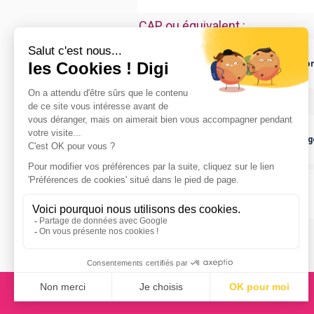
CAP ou équivalent
:
CAP Employé de vente spécialisé option
Bac ou équivalent
:
bac pro Accueil - relation clients et usa
bac pro Commerce