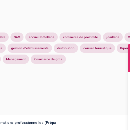
être
SAV
accueil hôtellerie
commerce de proximité
joaillerie
V
ce
gestion d'établissements
distribution
conseil touristique
Bijout
Management
Commerce de gros
rmations professionnelles (Prépa