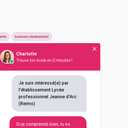
ente
business-development
erie
Transport agricole
Charlotte
Trouve ton école en 2 minutes !
Je suis intéressé(e) par
l'établissement Lycée
professionnel Jeanne d'Arc
(Reims)
En initial
Si je comprends bien, tu es