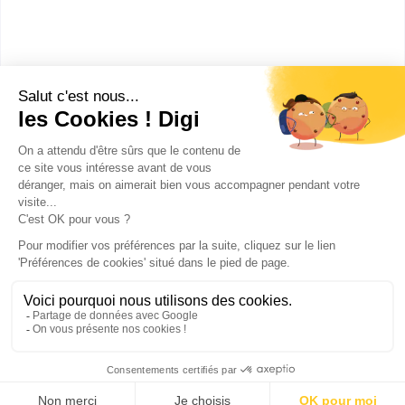
Bac ou équivalent
:
bac pro Commercialisation et services en
restauration
bac pro Cuisine
Publicité sur le réseau digiSchool
C.G.U/C.G.V
Contact
Tous droits réservés 2011-
2026