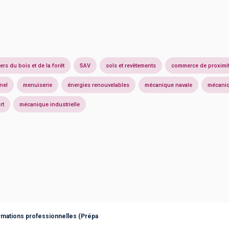
ers du bois et de la forêt
SAV
sols et revêtements
commerce de proximi
nel
menuiserie
énergies renouvelables
mécanique navale
mécaniq
rt
mécanique industrielle
rmations professionnelles (Prépa