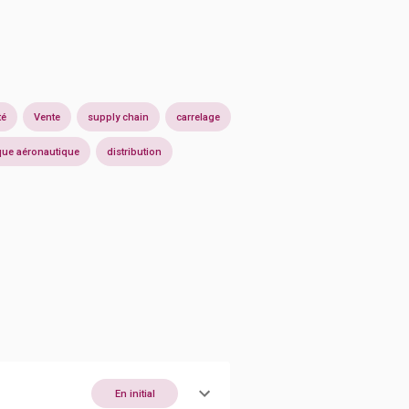
té
Vente
supply chain
carrelage
ue aéronautique
distribution
En initial